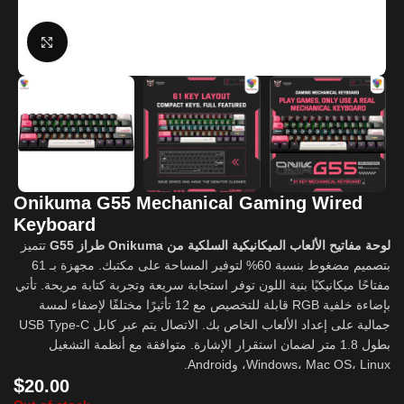
Click to enlarge
Onikuma G55 Mechanical Gaming Wired
Keyboard
لوحة مفاتيح الألعاب الميكانيكية السلكية من Onikuma طراز G55
تتميز
بتصميم مضغوط بنسبة 60% لتوفير المساحة على مكتبك. مجهزة بـ 61
مفتاحًا ميكانيكيًا بنية اللون توفر استجابة سريعة وتجربة كتابة مريحة. تأتي
بإضاءة خلفية RGB قابلة للتخصيص مع 12 تأثيرًا مختلفًا لإضفاء لمسة
جمالية على إعداد الألعاب الخاص بك. الاتصال يتم عبر كابل USB Type-C
بطول 1.8 متر لضمان استقرار الإشارة. متوافقة مع أنظمة التشغيل
Windows، Mac OS، Linux، وAndroid.
$
20.00