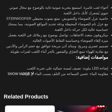
أجواء لعب غامرة: استمتع بتجربة صوتية غاية بالوضوح مع مجال صوتي
حيوي يُشعرك كأنك داخل اللعبة.
خاصية عزل الضوضاء والتشويش: تمتع بصوت محيطي STERWOOFER
مع عزل تام للضوضاء المحيطة ودقة تحديد المواقع الصوتية، مما يمنحك
حساسية عالية لكل حركة داخل اللعبة.
ميكروفون متعدد الاتجاهات: تواصل بوضوح مع زملائك في اللعبة بفضل
ميزة إلغاء الضوضاء وحساسية التقاط الأصوات العالية.
تصميم عصري ومريح: وسائد أذن مريحة تتوافق مع حجم الرأس والأذنين
مع نفاذية للهواء تمنع التعرّق والشعور بالحر أثناء اللعب لفترات طويلة.
مواصفات إضافية:
إضاءة LED ملونة: تضيف لمسة جمالية على تجربة اللعب.
SHOW MORE
مقاومة الماء: تحمي السماعة من التلف بسبب الماء أو الرذاذ.
سعر مناسب: تمتع بجودة عالية بسعر مناسب.
Related Products