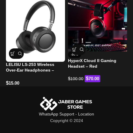
A
-30%
w
HyperX Cloud II Gaming
LELISU LS-253 Wireless
Headset – Red
Over-Ear Headphones –
$
Powerful Bass, Type-C
$
$
70.00
100.00
Charging
$
15.00
WhatsApp Support
-
Location
Copyright © 2024