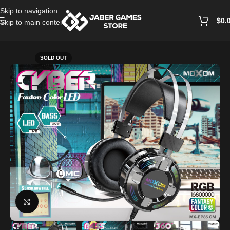
Skip to navigation
$
0.
Skip to main content
Home
/
Headphones And Earphones
SOLD OUT
Click to enlarge