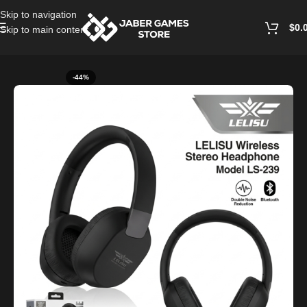
Skip to navigation
$
0.
Skip to main content
Home
/
Headphones And Earphones
-44%