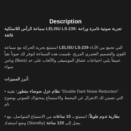
Description
سماعة الرأس اللاسلكية LELISU LS-239: تجربة صوتية غامرة وراحة
فائقة
استمتع بحرية الحركة مع سماعة
LELISU LS-239
التي تجمع بين الأداء
القوي والتصميم العصري المريح. صُممت هذه السماعة لتوفر لك صوتاً نقياً
وباس (Bass) عميقاً يلبي احتياجات عشاق الموسيقى والألعاب على حد
سواء.
أبرز المميزات:
•
تقنية “Double Dark Noise Reduction”
نظام عزل ضوضاء متطور:
التي تضمن لك الانعزال عن المحيط والاستمتاع بمحتواك الصوتي بوضوح
تام.
•
من الاستماع المتواصل، مع
10 ساعات
استمتع بـ
بطارية تدوم طويلاً:
120 ساعة
وضع استعداد (Standby) يصل إلى
.