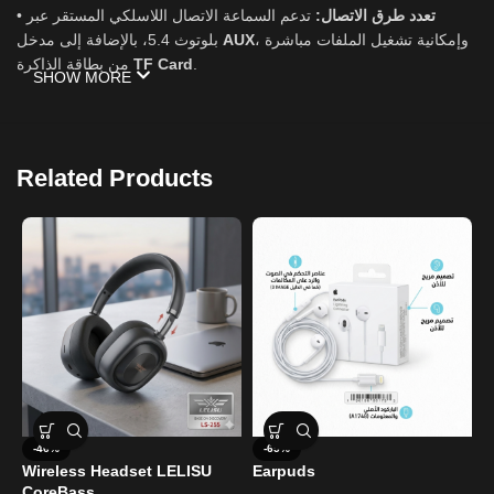
•
تدعم السماعة الاتصال اللاسلكي المستقر عبر
تعدد طرق الاتصال:
بلوتوث 5.4، بالإضافة إلى مدخل
AUX
، وإمكانية تشغيل الملفات مباشرة
من بطاقة الذاكرة
TF Card
.
SHOW MORE
•
تتميز برأسية (Headband) مريحة للاستخدام
تصميم مريح وقابل للطي:
الطويل، مع إمكانية طي السماعات وتدويرها بزاوية
90 درجة
لتسهيل
التنقل والتخزين.
Related Products
•
معززة بتقنيات توفر “Pounding Bass” ونطاق
صوت قوي وباس عميق:
ديناميكي واسع لتجربة سينمائية
-46%
-65%
Wireless Headset LELISU
Earpuds
H
CoreBass
H