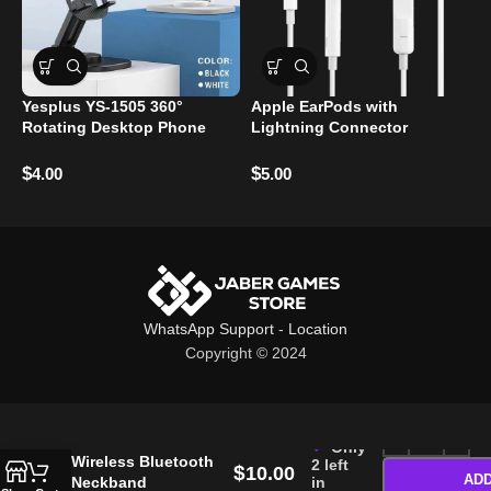
Yesplus YS-1505 360°
Apple EarPods with
Rotating Desktop Phone
Lightning Connector
A
Holder Stand
Original
S
S
$
$
4.00
5.00
$
WhatsApp Support
-
Location
Copyright © 2024
YESPLUS YS-614
Only
Wireless Bluetooth
2 left
$
10.00
ADD
in
Neckband