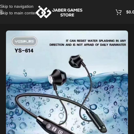
Skip to navigation
$
0.
Skip to main content
Home
/
Mobile Accessories