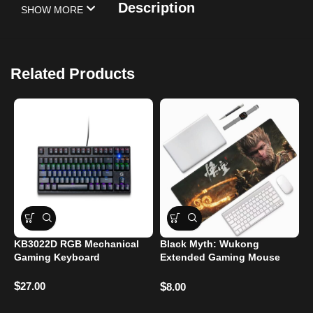
Description
SHOW MORE
Related Products
KB3022D RGB Mechanical
Black Myth: Wukong
Gaming Keyboard
Extended Gaming Mouse
Pad
$
27.00
$
8.00
L