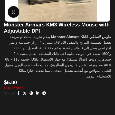
Click to enlarge
Monster Airmars KM3 Wireless Mouse with
Adjustable DPI
ماوس لاسلكي Monster Airmars KM3
يقدم تجربة استخدام مريحة
بفضل تصميمه المريح والمضاد للانزلاق. يتميز بـ 4 أزرار حساسة وعمر
افتراضي يصل إلى 3 ملايين نقرة. يدعم دقة قابلة للتعديل بين 800
و1600 نقطة في البوصة لتلبية احتياجاتك المختلفة. يعمل بتقنية 2.4
جيجاهرتز ويوفر اتصالًا مستقرًا مع جهاز الاستقبال USB. حجمه 115 × 65
× 40 مم ووزنه 61 جرامًا (بدون البطارية)، مما يجعله خفيف الوزن وسهل
الحمل. متوافق مع أنظمة تشغيل متعددة، مما يجعله خيارًا مثاليًا
للاستخدام اليومي.
$
5.00
Out of stock
Share: