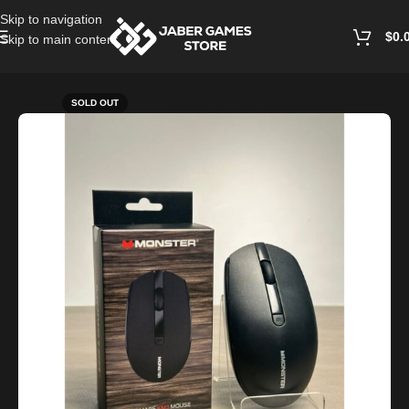
Skip to navigation
$
0.
Skip to main content
Home
/
PC Accessories
SOLD OUT