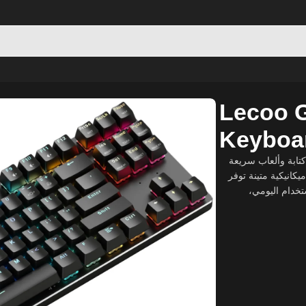
Lecoo 
Keyboa
موديل GK306، لعاب سريعة
ودقيقة. تتميز بإضاءة RGB فر
تخدام اليومي