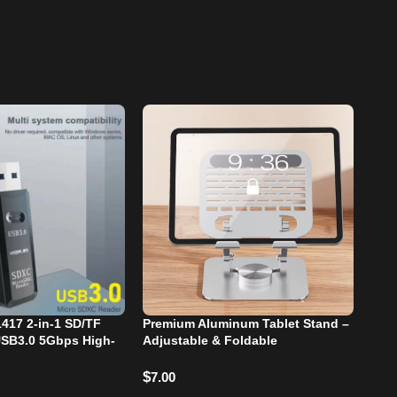
417 2-in-1 SD/TF
Premium Aluminum Tablet Stand –
-4
USB3.0 5Gbps High-
Adjustable & Foldable
Mou
ission
$
7.00
$
15