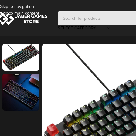
Skip to navigation
Skip to main content
SELECT CATEGORY
Home
/
PC Accessories
/
Lecoo GK306 Wired Mechanical Keyboard