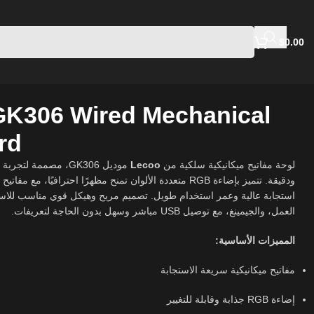
$
0.00
GK306 Wired Mechanical
rd
مصممة لتجربة كتابة وأ
Lecoo
لوحة مفاتيح ميكانيكية سلكية من
متعددة الألوان تمنح مظهرًا احترافيًا، مع مفاتيح ميكانيكية متينة تو
استجابة عالية وعمر استخدام طويل. تصميم مريح وهيكل قوي مناسب للاس،
العمل، والجيمينغ، مع توصيل USB مباشر وسهل بدون الحاجة لتعريفات.
المميزات الأساسية:
مفاتيح ميكانيكية سريعة الاستجابة
إضاءة RGB جذابة وقابلة للتغيير