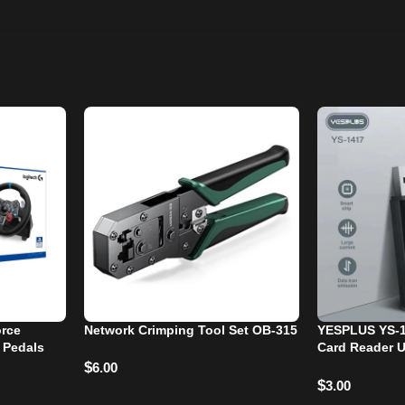
orce
Network Crimping Tool Set OB‑315
YESPLUS YS-1
 Pedals
Card Reader 
Speed Transm
$
6.00
$
3.00