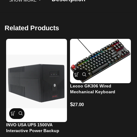
SHOW MORE
Related Products
Lecoo GK306 Wired
Mechanical Keyboard
W
$
27.00
3
$
INVO USA UPS 1500VA
Interactive Power Backup