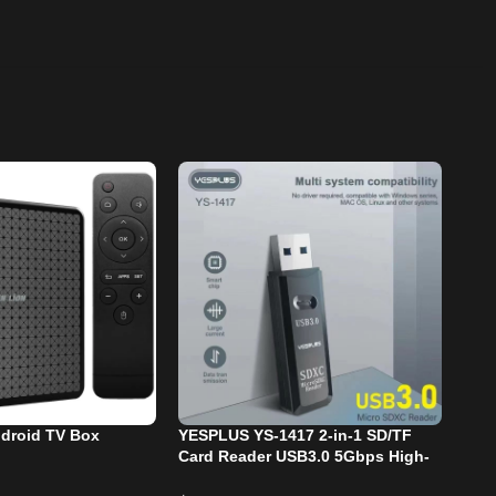
ndroid TV Box
YESPLUS YS-1417 2-in-1 SD/TF
Mou
Card Reader USB3.0 5Gbps High-
Mou
Speed Transmission
Sen