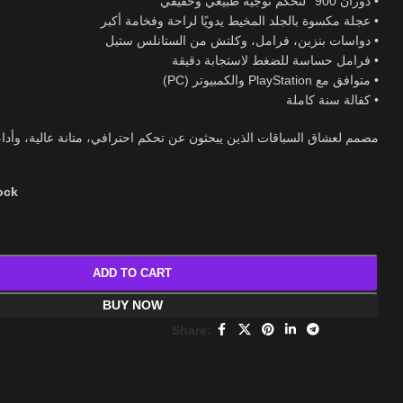
• دوران 900° لتحكم توجيه طبيعي وحقيقي
• عجلة مكسوة بالجلد المخيط يدويًا لراحة وفخامة أكبر
• دواسات بنزين، فرامل، وكلتش من الستانلس ستيل
• فرامل حساسة للضغط لاستجابة دقيقة
• متوافق مع PlayStation والكمبيوتر (PC)
• كفالة سنة كاملة
مصمم لعشاق السباقات الذين يبحثون عن تحكم احترافي، متانة عالية، وأدا.
tock
ADD TO CART
BUY NOW
Share: