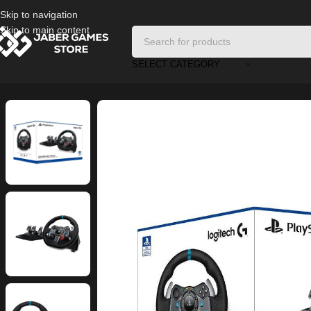
Skip to navigation
Skip to main content
SELECT CATEGORY
Home
/
PC Accessories
/
Logitech G29 Driving Force Racing Wheel and