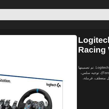
 Floor Pedals
Logitec
Racing 
اختبر تجربة سباق واقعية أكثر من أي وقت مضى مع Logitech G29 Driving Force. تم تصميمها
لتمنحك دقة وتحكم كاملين، مع نظام اهتزاز مزدوج المحرك (Force Feedback)، توجيه سلس،
بكل منعطف، فرملة