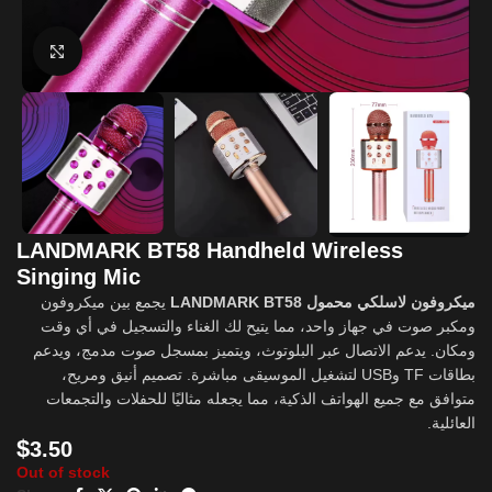
Click to enlarge
LANDMARK BT58 Handheld Wireless
Singing Mic
ميكروفون لاسلكي محمول LANDMARK BT58
يجمع بين ميكروفون
ومكبر صوت في جهاز واحد، مما يتيح لك الغناء والتسجيل في أي وقت
ومكان. يدعم الاتصال عبر البلوتوث، ويتميز بمسجل صوت مدمج، ويدعم
بطاقات TF وUSB لتشغيل الموسيقى مباشرة. تصميم أنيق ومريح،
متوافق مع جميع الهواتف الذكية، مما يجعله مثاليًا للحفلات والتجمعات
العائلية.
$
3.50
Out of stock