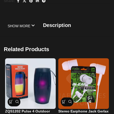
Share:
Description
SHOW MORE
Related Products
ZQS1202 Pulse 4 Outdoor
Stereo Earphone Jack Gerlax
C