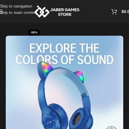
Skip to navigation
$
0.
Skip to main content
Home
/
Headphones And Earphones
-58%