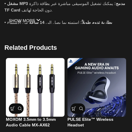
•
يمكنك تشغيل الموسيقى مباشرة عبر بطاقة ذاكرة
مشغل MP3 مدمج:
TF Card
دون الحاجة لهاتف.
SHOW MORE
•
من الاستماع
14 ساعة
استمتع بما يصل إلى
بطارية تدوم طويلاً:
المتواصل بشحنة واحدة.
•
وسادات أذن ناعمة وخفيفة الوزن، مع تصميم قابل
مريحة وقابلة للطي:
Related Products
للطي لسهولة حملها في الحقيبة.
•
لإجراء المكالمات الهاتفية بوضوح تام وبخاصية
ميكروفون مدمج:
“Hands-Free”.
سماعة واحدة.. استخدامات متعددة: للدراسة، الألعاب، أو الاستماع
للموسيقى بأسلوبك الخاص!
MOXOM 3.5mm to 3.5mm
PULSE Elite™ Wireless
L
Audio Cable MX-AX62
Headset
H
i