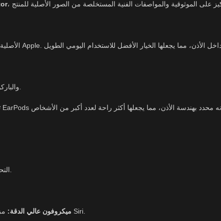
or
والباركود العالمي المعتمد.
ت
• التحكم في تشغيل الموسيقى والفيديو (تشغيل/إيقاف مؤقت، وتخطي المقاطع).
مزودة بميكروفون مدمج يضمن وضوح صوتك أثناء المكالمات أو عند استخدام Siri.
ميكروفون عالي الدقة: