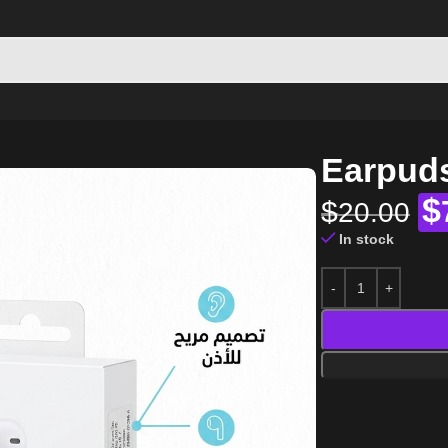
Earpud
$
$
20.00
In stock