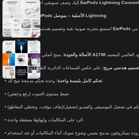
EarPods Lightning Connect
إليك وصف تسويقي احترافي ومنظم لمنتج
سماعات Apple EarPods الأصلية – بموصل Lightning
EarPods
استمتع بتجربة صوتية نقية وتصميم هندسي مريح مع سماعات
المميزات الرئيسية:
A1748
منتج أصلي يحمل رقم الموديل
الأصالة والجودة:
•
صميم هندسي مريح:
•
وحدة تحكم مدمجة تتيح لك:
تحكم كامل بلمسة واحدة:
•
• ضبط مستوى الصوت (رفع وخفض).
• الرد على المكالمات وإنهاؤها بضغطة واحدة.
•