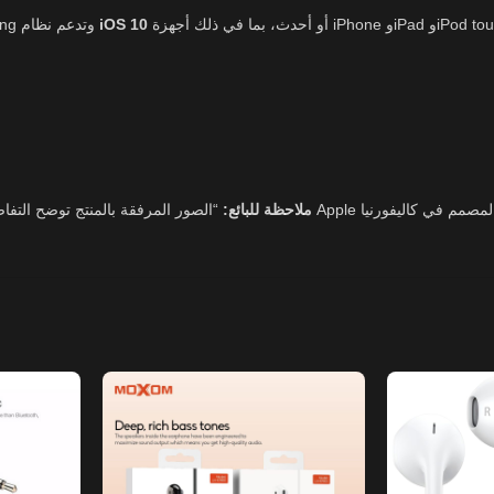
ي ذلك أجهزة iPhone وiPad وiPod touch.
iOS 10
تعمل بسلاسة مع جميع الأجهزة التي تحتوي على موصل Lightning وتدعم نظام
ملاحظة للبائع: