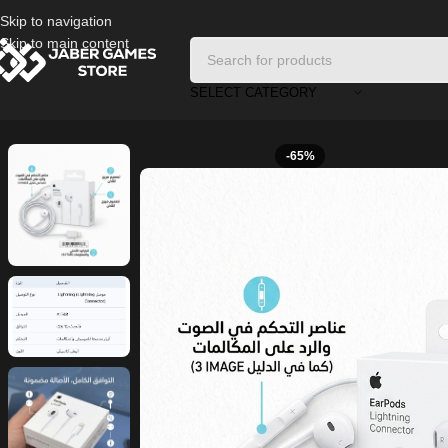
Skip to navigation
Skip to main content
SELECT CATEGORY
Home
/
Headphones And Earphones
/
Earpuds
-65%