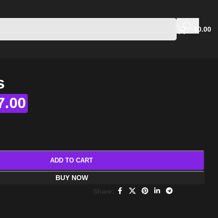
$
0.00
s
7.00
ADD TO CART
BUY NOW
Share: