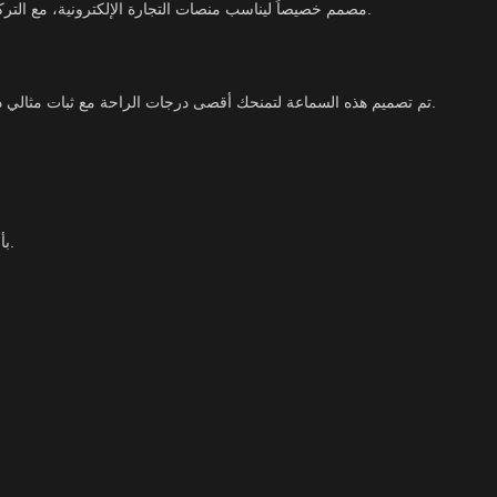
، مصمم خصيصاً ليناسب منصات التجارة الإلكترونية، مع التركيز على الموثوقية والمواصفات الفنية المستخلصة من الصور الأصلية للمنتج.
الأصلية من Apple. تم تصميم هذه السماعة لتمنحك أقصى درجات الراحة مع ثبات مثالي داخل الأذن، مما يجعلها الخيار الأفضل للاستخدام اليومي الطويل.
على عكس السماعات الدائرية التقليدية، يتميز تصميم EarPods بأنه محدد بهندسة الأذن، مما يجعلها أكثر راحة لعدد أكبر من الأشخاص.