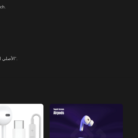
أو أحدث، بما ف
“الصور المرفقة بالمنتج توضح التفاصيل الدقيقة للتغليف الأصلي والباركود، مما يضمن للعميل الحصول على منتج Apple الأصلي المصمم في كاليفورنيا”.