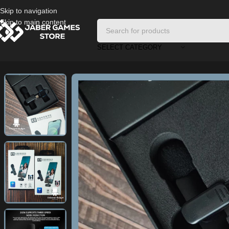
Skip to navigation
Skip to main content
SELECT CATEGORY
Home
/
Headphones And Earphones
/
Wireless Mini Microphone for P