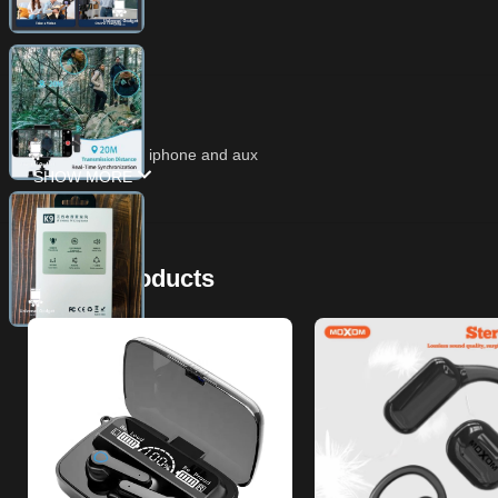
Available typc and iphone and aux
SHOW MORE
Related Products