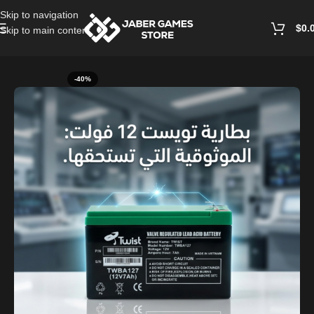
Skip to navigation
$
0.
Skip to main content
Home
/
Accessories
-40%