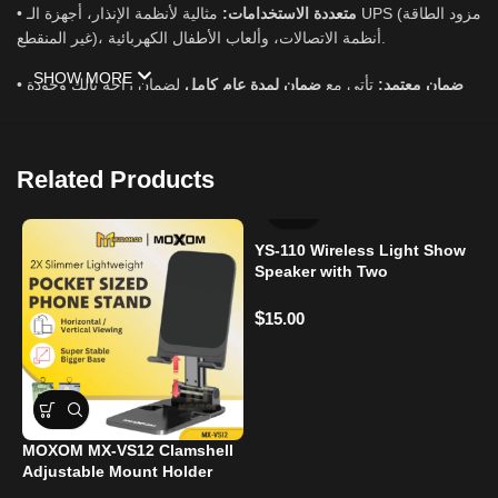
•
مثالية لأنظمة الإنذار، أجهزة الـ UPS (مزود الطاقة
متعددة الاستخدامات:
غير المنقطع)، أنظمة الاتصالات، وألعاب الأطفال الكهربائية.
SHOW MORE
•
لضمان راحة بالك وجودة
ضمان لمدة عام كامل
تأتي مع
ضمان معتمد:
الأداء.
المواصفات الفنية:
Related Products
•
الموديل:
TWBA127
•
الجهد الكهربائي:
12V
YS-110 Wireless Light Show
Speaker with Two
Microphones
•
السعة:
7Ah
$
15.00
•
فيتنام
بلد المنشأ:
MOXOM MX-VS12 Clamshell
X
Adjustable Mount Holder
$