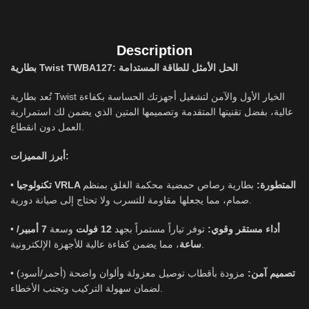
Description
بطارية Twist TWBA127: الحل الأمثل للطاقة المستدامة
تُعد بطارية Twist الخيار الأول والآمن لتشغيل أجهزتك الحساسة بكفاءة
عالية، بفضل تقنيتها المتقدمة وتصميمها المتين الذي يضمن لك استمرارية
العمل دون انقطاع.
أبرز المميزات:
•
بطارية رصاص حمضية محكمة الغلق بمنظم
تكنولوجيا VRLA المتطورة:
صمام، مما يجعلها مقاومة للتسرب ولا تحتاج إلى صيانة دورية.
•
7 أمبير/
وسعة
12 فولت
توفر تياراً مستمراً بجهد
أداء مستقر وقوي:
، مما يضمن كفاءة عالية للأجهزة الإلكترونية.
ساعة
•
مزودة بأقطاب توصيل معزولة وألوان واضحة (أحمر/أسود)
تصميم آمن:
لضمان سهولة التركيب وتجنب الأخطاء.