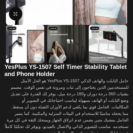
Click to enlarge
YesPlus YS-1507 Self Timer Stability Tablet
and Phone Holder
حامل التابلت والهاتف الذكي YesPlus YS-1507 هو الحل الأمثل
للمستخدمين الذين يحتاجون إلى ثبات ومرونة في نفس الوقت. مصمم
بتقنيات 360 درجة دوران و180 درجة ميل، يوفر لك القدرة على تعديل
وضع التابلت أو الهاتف بسهولة ليناسب احتياجاتك في التصوير أو
المكالمات. الحامل قوي بما يكفي لدعم الأوزان الثقيلة دون أن يسقط،
مما يجعله مناسبًا للاستخدام في البيئات المنزلية والمكتبية. كما يتميز
الحامل بمشبك متين يضمن عدم انزلاق الجهاز ويمنحك الثقة في كل مرة
تستخدمه. مناسب للتصوير الذاتي والاتصال بالفيديو، ويوفر لك تحكمًا كاملاً