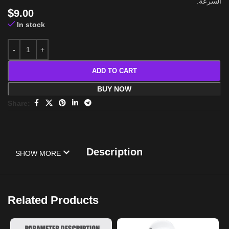
السرعة.
$
9.00
In stock
ADD TO CART
BUY NOW
Share:
Description
SHOW MORE
Related Products