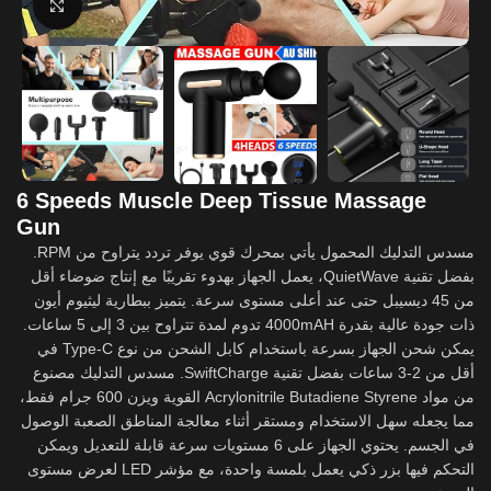
Click to enlarge
6 Speeds Muscle Deep Tissue Massage
Gun
مسدس التدليك المحمول يأتي بمحرك قوي يوفر تردد يتراوح من RPM.
بفضل تقنية QuietWave، يعمل الجهاز بهدوء تقريبًا مع إنتاج ضوضاء أقل
من 45 ديسيبل حتى عند أعلى مستوى سرعة. يتميز ببطارية ليثيوم أيون
ذات جودة عالية بقدرة 4000mAH تدوم لمدة تتراوح بين 3 إلى 5 ساعات.
يمكن شحن الجهاز بسرعة باستخدام كابل الشحن من نوع Type-C في
أقل من 2-3 ساعات بفضل تقنية SwiftCharge. مسدس التدليك مصنوع
من مواد Acrylonitrile Butadiene Styrene القوية ويزن 600 جرام فقط،
مما يجعله سهل الاستخدام ومستقر أثناء معالجة المناطق الصعبة الوصول
في الجسم. يحتوي الجهاز على 6 مستويات سرعة قابلة للتعديل ويمكن
التحكم فيها بزر ذكي يعمل بلمسة واحدة، مع مؤشر LED لعرض مستوى