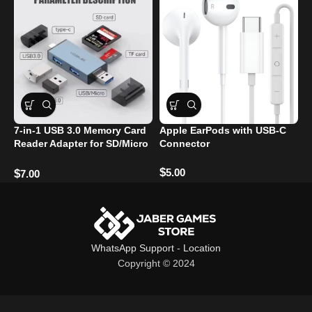
7-in-1 USB 3.0 Memory Card
Apple EarPods with USB-C
G
Reader Adapter for SD/Micro
Connector
SD/TF Cards
$
$
5.00
$
7.00
WhatsApp Support
-
Location
Copyright © 2024