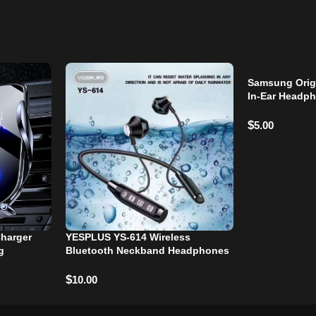
Samsung Orig
In-Ear Headp
$
5.00
Charger
YESPLUS YS-614 Wireless
g
Bluetooth Neckband Headphones
$
10.00