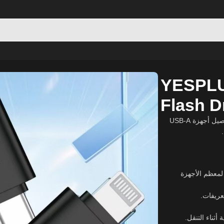
YESPLU
Flash D
هو أداة متعددة الاستخدامات تتيح لك توصيل أجهزة USB-A
يدعم منافذ Micro USB، Type-C، وL
 أثناء التنقل