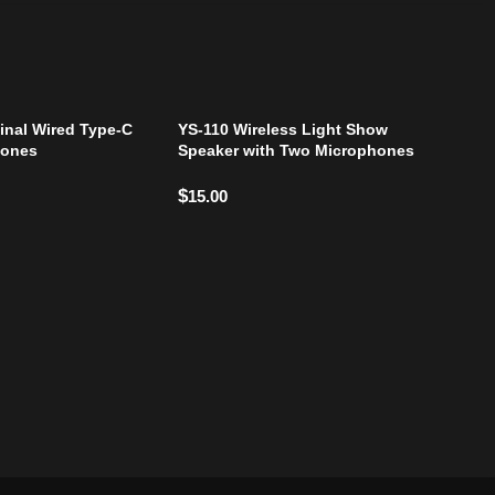
inal Wired Type-C
YS-110 Wireless Light Show
hones
Speaker with Two Microphones
$
15.00
H
A9 A
Scr
$
20