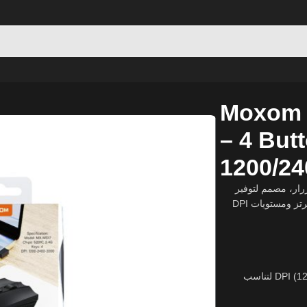
 2.4GHz – DPI 1200/2400/3200 – Black​
Moxom 
– 4 But
1200/24
رار، مصمم لتوفير
أداء موثوق وتجربة استخدام مريحة. يتميز باتصال لاسلكي بتردد 2.4 جيجاهرتز ومستويات DPI
يمكن التبديل بين ثلاث مستويات DPI (1200 / 2400 / 3200) لتناسب
ل