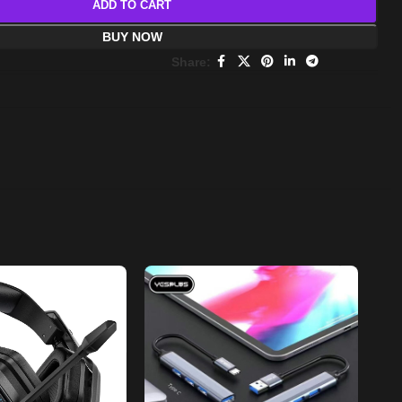
ADD TO CART
BUY NOW
Share: