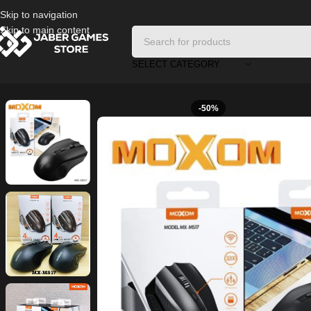
Skip to navigation
Skip to main content
SELECT CATEGORY
Home
/
PC Accessories
/
Moxom MX-MS17 Wireless Mouse – 4 Buttons –
-50%