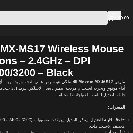
$
0.00
MX-MS17 Wireless Mouse
tons – 2.4GHz – DPI
00/3200 – Black​
ماوس Moxom MX-MS17 اللاسلكي
هو ماوس عالي الدقة مزود بأربعة أز
قابلة للتعديل لتناسب احتياجاتك المختلفة.
المميزات:
دقة قابلة للتعديل:
🎯
مختلف الاستخدامات.
تصميم عملي يشمل زر التمرير وزرين جانبيين لتسهيل التنق.
أربعة أزرار:
🖱️