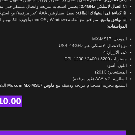
يضمن استجابة سريعة واتصال مستقر حتى مسافة 10 .
اتصال لاسلكي 2.4GHz:
🔌
يعمل ببطاريتين AAA (غير مرفقة) مع استهلاك منخفض للطاقة.
كفاءة في استهلاك الطاقة:
🔋
متوافق مع أنظمة Windows وmacOS وأجهزة الكمبيوتر المحمولة والمكتبية.
توافق واسع:
💻
المواصفات:
الموديل: MX-MS17
نوع الاتصال: لاسلكي عبر USB 2.4GHz
عدد الأزرار: 4
مستويات DPI: 1200 / 2400 / 3200
اللون: أسود
المستشعر: s201C
البطارية: 2 × AAA (غير مرفقة)
استمتع بتجربة استخدام مريحة ودقيقة مع
ماوس Moxom MX-MS17
الل.
10.00