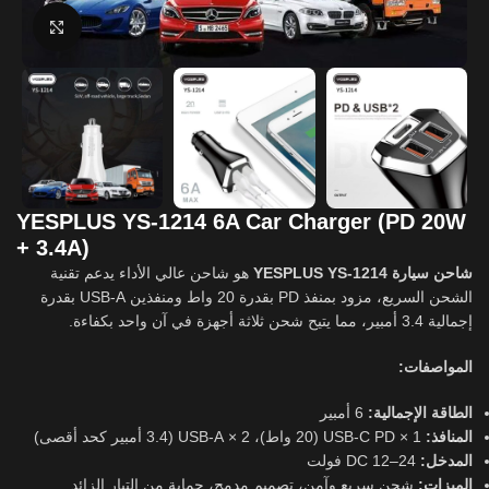
Click to enlarge
YESPLUS YS-1214 6A Car Charger (PD 20W
+ 3.4A)
شاحن سيارة YESPLUS YS-1214
هو شاحن عالي الأداء يدعم تقنية
الشحن السريع، مزود بمنفذ PD بقدرة 20 واط ومنفذين USB-A بقدرة
إجمالية 3.4 أمبير، مما يتيح شحن ثلاثة أجهزة في آن واحد بكفاءة.
المواصفات:
الطاقة الإجمالية:
6 أمبير
المنافذ:
1 × USB-C PD (20 واط)، 2 × USB-A (3.4 أمبير كحد أقصى)
المدخل:
DC 12–24 فولت
الميزات:
شحن سريع وآمن، تصميم مدمج، حماية من التيار الزائد