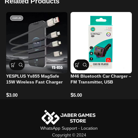
Related Products
YESPLUS Ys855 MagSafe
M46 Bluetooth Car Charger –
1
15W Wireless Fast Charger
FM Transmitter, USB
C
for iPhone XR/XS/X/11/12
Charging, Hands-Free Calls
C
$
$
$
3.00
5.00
WhatsApp Support
-
Location
Copyright © 2024