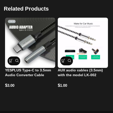
Related Products
YESPLUS Type-C to 3.5mm
AUX audio cables (3.5mm)
C
Audio Converter Cable
with the model LK-002
P
T
T
$
$
3.00
1.00
$