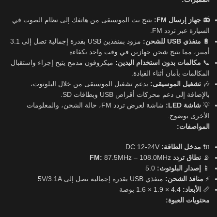
يتيح بث الموسيقى من هاتفك إلى نظام الصوت في
جهاز إرسال FM:
📻
السيارة عبر تردد FM.
مزود بمنفذين USB بقدرة إجمالية تصل إلى 3.1
منفذي USB للشحن:
🔋
أمبير، مما يتيح شحن جهازين في وقت واحد بكفاءة.
ميكروفون مدمج يتيح إجراء واستقبال
مكالمات بدون استخدام اليدين:
📞
المكالمات بأمان أثناء القيادة.
يدعم تشغيل الموسيقى من خلال البلوتوث،
تشغيل الموسيقى:
🎶
بالإضافة إلى دعم محركات أقراص USB وبطاقات SD.
شاشة لعرض تردد FM، حالة الشحن، والمعلومات
شاشة LED:
💡
الأخرى بوضوح.
المواصفات:
DC 12-24V
مدخل الطاقة:
🔌
87.5MHz – 108.0MHz
نطاق تردد FM:
📡
5.0
إصدار البلوتوث:
📱
منفذي USB بقدرة إجمالية تصل إلى 5V/3.1A
منافذ الشحن:
⚡
4.4 × 1.9 × 1.6 بوصة
الأبعاد:
📏
محتويات العبوة: