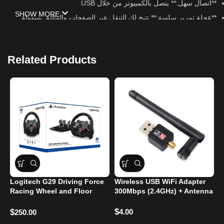
**اتصال سهل:** يتصل بالكمبيوتر من خلال USB.
SHOW MORE
**عجلة تمرير سلسة:** تتيح لك التنقل عبر الصفحات والوثائق بسهولة.
**سعر مناسب:** يعتبر خيارًا اقتصاديًا مقارنةً بماوس الكمبيوتر اللاسلكي.
Related Products
Logitech G29 Driving Force
Wireless USB WiFi Adapter
:
Racing Wheel and Floor
300Mbps (2.4GHz) + Antenna
4
Pedals
$
$
4.00
$
250.00