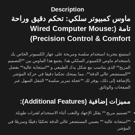
Description
ماوس كمبيوتر سلكي: تحكم دقيق وراحة
تامة (Wired Computer Mouse:
Precision Control & Comfort)
استمتع بتجربة استخدام سلسة ومريحة على جهاز الكمبيوتر الخاص بك
باستخدام ماوس الكمبيوتر السلكي هذا. يجمع هذا الماوس بين **التصميم
المريح** الذي يتناسب مع شكل يدك الطبيعي و **استجابة عالية** بفضل
**المستشعر عالي الدقة**، مما يمنحك تحكما دقيقا في حركة المؤشر.
بالإضافة إلى ذلك، يوفر لك **عجلة تمرير سلسة** التنقل السهل عبر
الصفحات والوثائق.
مميزات إضافية (Additional Features):
**تصميم مريح:** يقلل الإجهاد والتعب أثناء الاستخدام لفترات طويلة.
**استجابة عالية:** يضمن المستشعر عالي الدقة تحكمًا دقيقًا وسريعًا في
المؤشر.