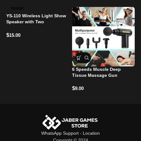
YS-110 Wireless Light Show
Speaker with Two
Microphones
$
15.00
6 Speeds Muscle Deep
Tissue Massage Gun
D
P
$
9.00
$
WhatsApp Support
-
Location
Copyright © 2024