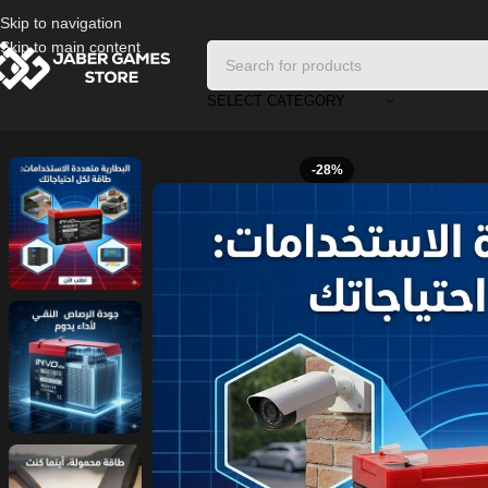
Skip to navigation
Skip to main content
SELECT CATEGORY
Home
/
Accessories
/
INVO USA Battery (12V 9Ah)
-28%