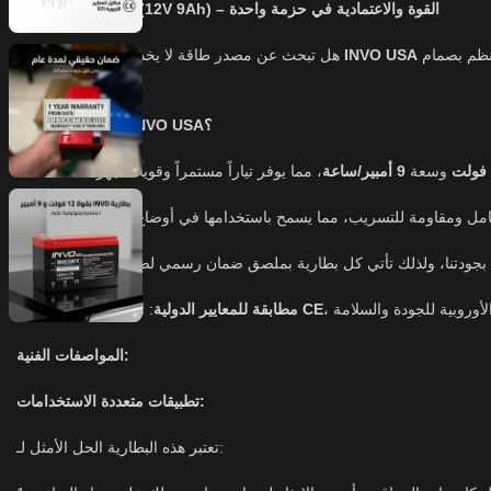
بطارية INVO USA (12V 9Ah) – القوة والاعتمادية في حزمة واحدة
بتقنية الرصاص الحمضي المنظم بصمام (VRLA) لتقديم أداء مستقر وعمر افتراضي طويل، مما يجعلها الخيار المثالي لمجموعة واسعة من التطبيقات التي تتطلب
INVO USA
هل تبحث عن مصدر طاقة لا يخذلك؟ صممت بطارية
موثوقية عالية.
لماذا تختار بطارية INVO USA؟
وسعة
9 أمبير/ساعة
•
•
•
CE
: المنتج يحمل شهادة
مطابقة للمعايير الدولية
•
المواصفات الفنية:
تطبيقات متعددة الاستخدامات:
تعتبر هذه البطارية الحل الأمثل لـ: