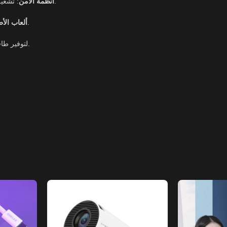
: تشغيل كاميرات المراقبة وأجهزة الإنذار لضمان حماية منزلك على مدار الساعة.
أنظمة الأمن
: مثالية لسيارات ودراجات الأطفال الكهربائية لضمان وقت لعب أطول.
ألعاب الأ
: لتوفير طاقة احتياطية لأجهزة الكمبيوتر والراوتر عند انقطاع الكهرباء.
استثمر في الطاقة التي تدوم. اطلب بطارية INVO USA اليوم واضمن تشغيل أجهزتك بكفاءة تامة!