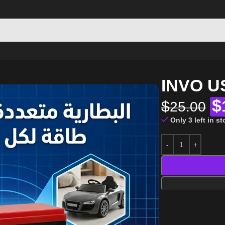
INVO US
$
$
25.00
Only 3 left in s