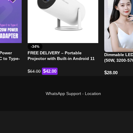
-34%
 Power
FREE DELIVERY – Portable
Dimmable LED
C to Type-
Projector with Built-in Android 11
(50W, 3200-57
and WiFi 6
$
$
42.00
64.00
$
28.00
WhatsApp Support
-
Location