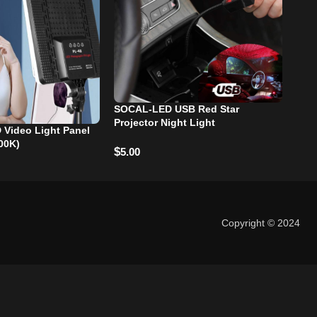
SOCAL-LED USB Red Star
-3
Projector Night Light
Mor
 Video Light Panel
00K)
$
5.00
$
30
Copyright © 2024