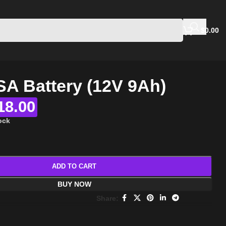
$
0.00
A Battery (12V 9Ah)
18.00
tock
ADD TO CART
BUY NOW
Share: