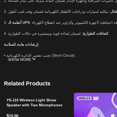
1.
طفال
2.
أنظمة الـ UPS
3.
: لضمان إضاءة قوية ومستمرة في حالات الطوارئ.
كشافات الطوارئ
4.
إرشادات هامة للسلامة:
• تجنب تقصير الدائرة الكهربائية (Short Circuit).
SHOW MORE
• لا تقم بشحن البطارية في حاوية مغلقة تماماً للسماح بتبادل الحرارة.
.
• يحظر فك البطارية أو تعريضها لدرجة حرارة تتجاوز
55 درجة مئوية
Related Products
YS-110 Wireless Light Show
Speaker with Two Microphones
$
15.00