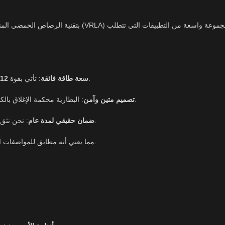
، مما يوفر تياراً مستمراً وقوياً للأجهزة الحساسة.
سعة طاقة فائقة
: تأتي بقوة
12 فولت
: البطارية محكمة الإغلاق بالكامل ومقاومة للتسريب، مما يسمح باستخدامها في أوضاع مختلفة دون قلق.
تصميم متين وآمن
: نحن نثق بجودتنا، ولذلك تأتي كل بطارية بملصق ضمان رسمي لضمان حقك وراحتك.
ضمان حقيقي لمدة عام
، مما يعني أنه مطابق للمواصفات الأوروبية للجودة والسلامة.