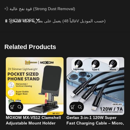
💨 قوة نفخ عالية (Strong Dust Removal)
SHOW MORE
🔋 يعمل على بطارية قابلة للشحن (غالباً 48V حسب الموديل)
🔄 رؤوس متعددة لتناسب مختلف الاستخدامات
📏 تصميم مدمج وسهل الحمل
Related Products
🔇 ضجيج منخفض مقارنة بالكمبروسر
♻️ بديل اقتصادي وصديق للبيئة من الهواء المضغوط
🔹 ماذا يأتي مع المنتج:
جهاز فرد الهواء
رأس أو أكثر للتبديل
MOXOM MX-VS12 Clamshell
Gerlax 3-in-1 120W Super
شاحن
Adjustable Mount Holder
Fast Charging Cable – Micro,
G
Type-C, and Lightning Ports
P