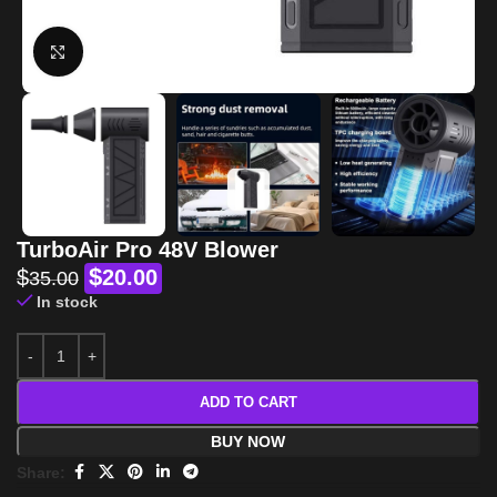
Click to enlarge
TurboAir Pro 48V Blower
$
$
20.00
35.00
In stock
ADD TO CART
BUY NOW
Share: