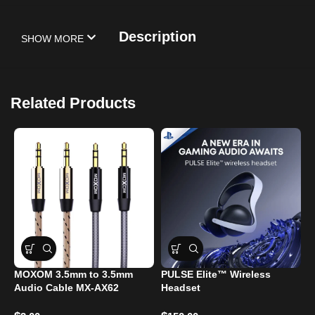
Description
SHOW MORE
Related Products
MOXOM 3.5mm to 3.5mm
PULSE Elite™ Wireless
W
Audio Cable MX-AX62
Headset
f
i