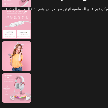
جربة لعب فريدة مع سماعة الألعاب ONIKUMA X10 ذات تصميم أذن القطة الجذاب. تأتي هذه السماعة بتقنية إلغاء الضوضاء النشطة (ANC) وميكروفون عالي الحساسية لتوفير صوت واضح ونقي أثناء اللعب أو الاستماع