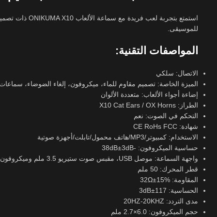
للموسيقى.
المواصفات التقنية:
الاتصال: سلكي
الميزة الخاصة: تصميم مقاوم للماء، ميكروفون، إلغاء الضوضاء، سماعات
إضاءة أجواء الألعاب: متعددة الألوان
الطراز: X10 Cat Ears / OX Horns
التحكم في الصوت: نعم
شهادة: CE RoHs FCC
الاستخدام: كمبيوتر/MP3/هاتف محمول/تابلت/أجهزة صوتية
حساسية الميكروفون: -38dB±3dB
واجهة السماعة: موصل USB، مقبس صوت ستيريو 3.5 ملم وميكروفون
قطر المحرك: 50 ملم
المقاومة: 32Ω±15%
الحساسية: 117±3dB
مدى التردد: 20HZ-20KHZ
حجم الميكروفون: 6.0×2.7 ملم