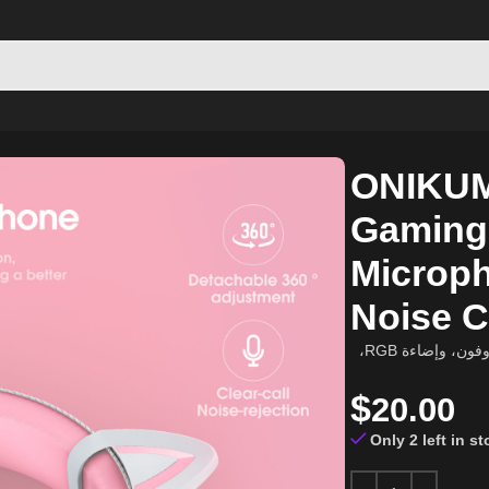
g Headset with Microphone, RGB Light, and Noise Cancelling
ONIKUM
Gaming 
Microph
Noise C
سماعة الألعاب ONIKUMA X10 بتصميم أذن القطة باللون الوردي مع ميكروفون، وإضاءة RGB،
$
20.00
Only 2 left in s