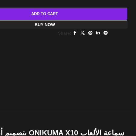
ADD TO CART
BUY NOW
Share:
سماعة الألعاب ONIKUMA X10 بتصميم أذن القطة باللون الوردي مع ميكروفون، وإضاءة RGB، وإلغاء الضوضاء