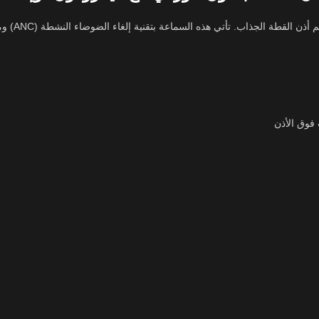
استمتع بت
 فوق الأذن