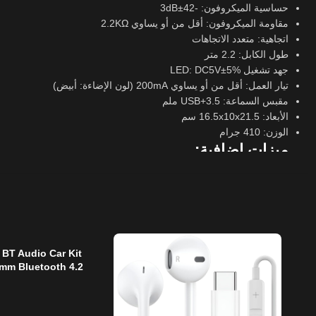
حساسية الميكروفون: -42±3dB
مقاومة الميكروفون: أقل من أو يساوي 2.2KΩ
اتجاهية: متعدد الاتجاهات
طول الكابل: 2.2 متر
جهد تشغيل LED: DC5V±5%
تيار العمل: أقل من أو يساوي 200mA (لون الإضاءة: أبيض)
مقبس السماعة: USB+3.5 ملم
الأبعاد: 16.5x10x21.5 سم
الوزن: 410 جرام
ميزات إضافية:
تصميم جذاب: تصميم أذن القطة باللون الوردي يضيف لمسة جمالية مميزة
إلغاء الضوضاء النشط (ANC): يضمن تجربة صوتية خالية من الضوضاء.
إضاءة RGB متعددة الألوان: تضفي أجواء ممتعة أثناء اللعب.
ميكروفون عالي الحساسية: يوفر صوتًا واضحًا أثناء المحادثات والألعاب.
راحة الاستخدام: وسائد أذن ناعمة وتصميم فوق الأذن لراحة الاستماع لفت
 BT Audio Car Kit
توافق واسع: يعمل مع الكمبيوتر، والهواتف المحمولة، والأجهزة اللوحية،
5mm Bluetooth 4.2
تمتع بأداء متميز وتجربة لعب مثيرة مع سماعة الألعاب ONIKUMA X10. سواء كنت لاعبًا محترفًا أو محبًا للألعاب، فإن هذه السماعة ستضيف لك تجربة استماع غامرة ومريحة.
r