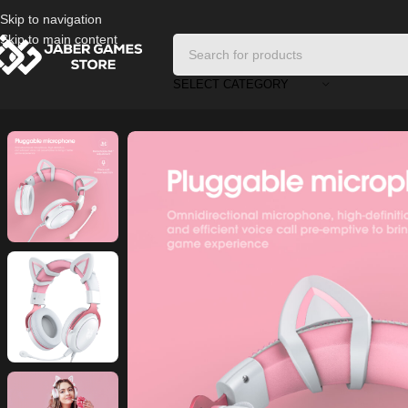
Skip to navigation
Skip to main content
SELECT CATEGORY
Home
/
Headphones And Earphones
/
ONIKUMA X10 Pink Cat Ear Gamin