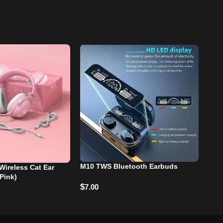
M10 TWS Bluetooth Earbuds
ireless Cat Ear
Ste
Pink)
$
7.00
$
1.