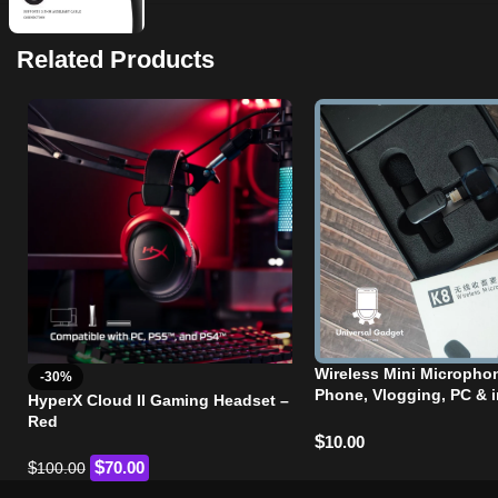
Related Products
Wireless Mini Microphon
-30%
Phone, Vlogging, PC & i
HyperX Cloud II Gaming Headset –
k9
Red
$
10.00
$
$
70.00
100.00