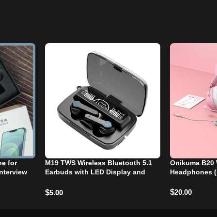
e for
M19 TWS Wireless Bluetooth 5.1
Onikuma B20 W
nterview
Earbuds with LED Display and
Headphones (
Touch Control
$
20.00
$
5.00