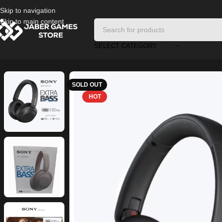
Skip to navigation
Skip to main content
SELECT CATEGORY
Home
/
Headphones And Earphones
/
Sony WH-XB910N Wireless Noi
SOLD OUT
HOT