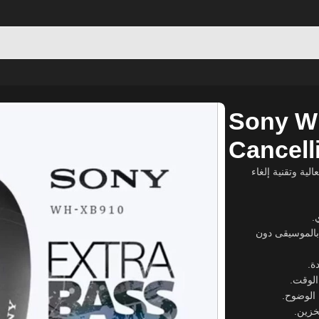
se Cancelling Headphones
Sony W
Cancel
ة وتقنية إلغاء
:
: بفضل تقنية Dual Noise Sen
: لوقت
: زين