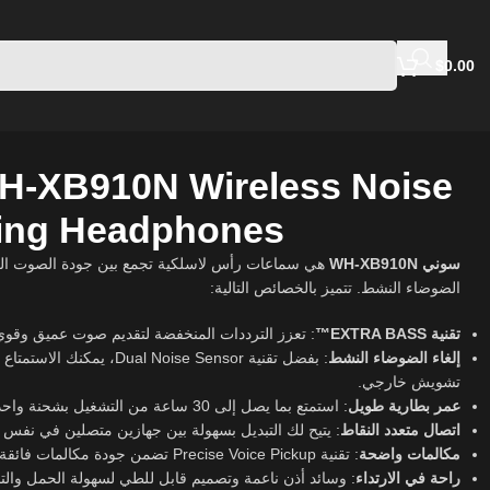
$
0.00
H-XB910N Wireless Noise
ling Headphones
سوني WH-XB910N
هي سماعات رأس لاسلكية تجمع بين جودة الصوت العالي
الضوضاء النشط. تتميز بالخصائص التالية:
تقنية EXTRA BASS™
 تعزز الترددات المنخفضة لتقديم صوت عميق وقوي.
إلغاء الضوضاء النشط
sor، يمكنك الاستمتاع بالموسيقى دون
تشويش خارجي.
عمر بطارية طويل
: استمتع بما يصل إلى 30 ساعة من التشغيل بشحنة واحدة.
اتصال متعدد النقاط
يتيح لك التبديل بسهولة بين جهازين متصلين في نفس ا.
مكالمات واضحة
: تقنية Precise Voice Pickup تضمن جودة مكالمات فائقة الوضوح.
راحة في الارتداء
وسائد أذن ناعمة وتصميم قابل للطي لسهولة الحمل والتخ.