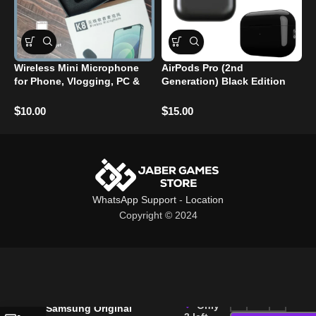
Wireless Mini Microphone
AirPods Pro (2nd
Y
for Phone, Vlogging, PC &
Generation) Black Edition
B
interview k9
Bluetooth Wireless Earbuds
H
(Master Copy)
$
$
$
10.00
15.00
WhatsApp Support
-
Location
Copyright © 2024
Only
Samsung Original