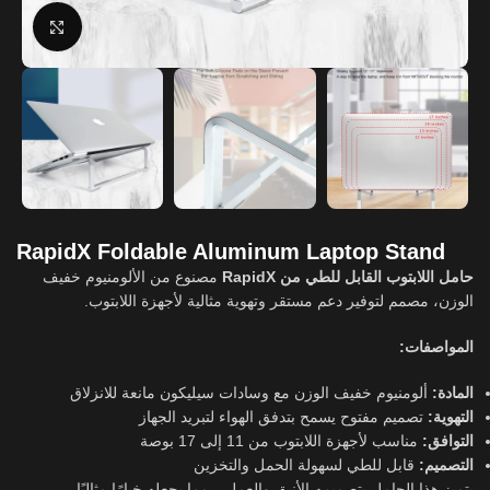
Click to enlarge
RapidX Foldable Aluminum Laptop Stand
حامل اللابتوب القابل للطي من RapidX
مصنوع من الألومنيوم خفيف
الوزن، مصمم لتوفير دعم مستقر وتهوية مثالية لأجهزة اللابتوب.
المواصفات:
المادة:
ألومنيوم خفيف الوزن مع وسادات سيليكون مانعة للانزلاق
التهوية:
تصميم مفتوح يسمح بتدفق الهواء لتبريد الجهاز
التوافق:
مناسب لأجهزة اللابتوب من 11 إلى 17 بوصة
التصميم:
قابل للطي لسهولة الحمل والتخزين
يتميز هذا الحامل بتصميمه الأنيق والعملي، مما يجعله خيارًا مثاليًا