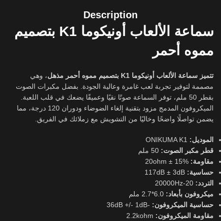
Description
سماعة الألعاب أونيكوما K1 بتصميم
مموه أحمر
تتميز سماعة الألعاب أونيكوما K1 بتصميم مموه أحمر مذهل
، وهي
مصممة لتوفير تجربة لعب غامرة وعالية الجودة. بفضل مكبرات الصوت
بقطر 50 ملم، توفر السماعة صوتًا نقيًا وعميقًا يضعك في قلب اللعبة.
الميكروفون المدمج مزود بتقنية إلغاء الضوضاء ودوران 120 درجة، مما
يضمن تواصلًا واضحًا وخاليًا من التشويش مع زملائك في الفريق.
الموديل:
ONIKUMA K1
قطر مكبر الصوت:
50 ملم
مقاومة:
20ohm ± 15%
حساسية:
117dB ± 3dB
التردد:
20-20000Hz
ميكروفون بأبعاد:
6.0*2.7 ملم
حساسية الميكروفون:
-36dB +/- 1dB
مقاومة الميكروفون:
2.2kohm