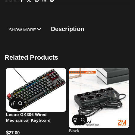
Share:
Description
SHOW MORE
Related Products
Lecoo GK306 Wired
Mechanical Keyboard
Black
Y
$
27.00