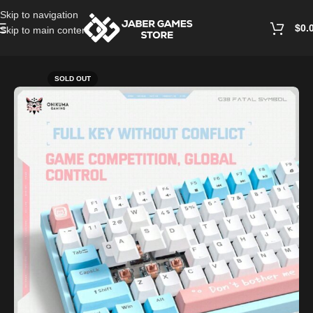
Skip to navigation
$
0.
Skip to main content
Home
/
PC Accessories
SOLD OUT