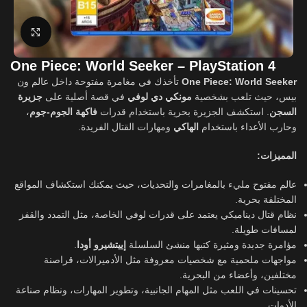
Click to enlarge
One Piece: World Seeker – PlayStation 4
تأخذك في مغامرة مفتوحة داخل عالم ون
One Piece: World Seeker
بيس، حيث تلعب بشخصية
مونكي دي لوفي
في قصة أصلية على
جزيرة
،
فاكهة الجوم-جوم
. استكشف الجزيرة بحرية باستخدام قدرات
السجن
وحارب الأعداء باستخدام
الهاكي
ومهارات القتال الفريدة.
المميزات:
عالم مفتوح مليء بالمغامرات والتحديات، حيث يمكنك استكشاف المواقع
المختلفة بحرية.
نظام قتال ديناميكي يعتمد على قدرات لوفي الخاصة، مثل التمدد والقفز
لمسافات طويلة.
.
إييتشيرو أودا
مؤامرة جديدة ومثيرة كتبها منشئ السلسلة
مواجهات ملحمية مع شخصيات معروفة مثل الأدميرالات، قراصنة
مختلفين، وأعضاء من البحرية.
تحسينات في اللعب مثل المهام الجانبية، وتطوير المهارات، ونظام صناعة
الأدوات.