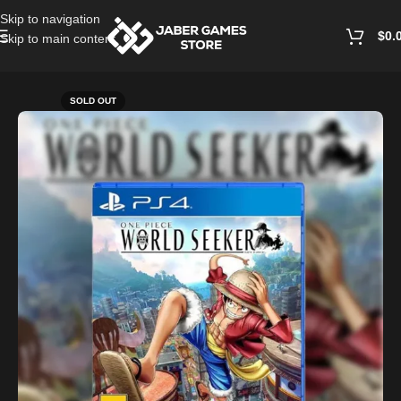
Skip to navigation
$
0.
Skip to main content
Home
/
Playstation Games And Accessories
SOLD OUT