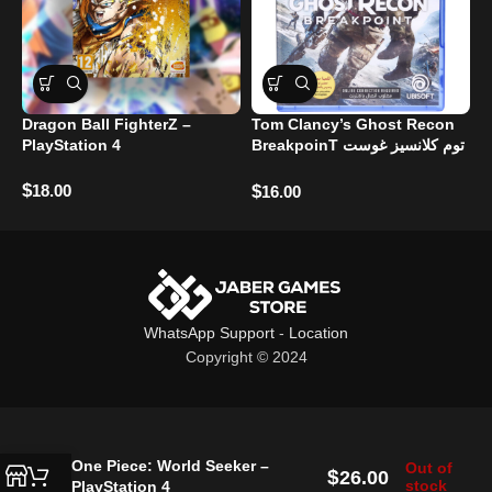
Dragon Ball FighterZ –
Tom Clancy’s Ghost Recon
M
PlayStation 4
BreakpoinT توم كلانسيز غوست
M
ريكون بريكبوينت
$
$
18.00
$
16.00
WhatsApp Support
-
Location
Copyright © 2024
One Piece: World Seeker –
Out of
$
26.00
stock
PlayStation 4