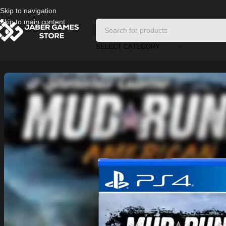
Skip to navigation
Skip to main content
SELECT CATEGORY
Home
/
Playstation Games And Accessories
/
MudRunner – American Wi