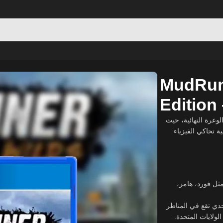
lds Edition – PlayStation 4
MudRun
Edition
وعرة النهائية، حيث
ة تحاكي الفيزياء
يرة مثل فورد، هامر
10 خرائط صندوق رمل فريدة و11 خريطة تحدي تقع في المناظر