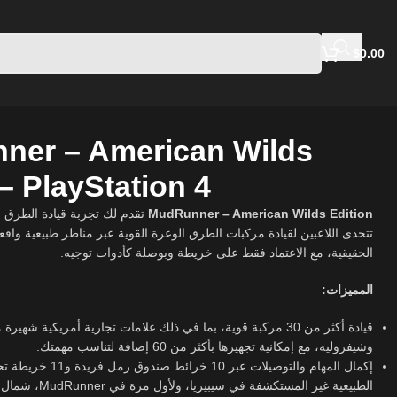
$
0.00
ner – American Wilds
 – PlayStation 4
تقدم لك تجربة قيادة الطرق ال
MudRunner – American Wilds Edition
تتحدى اللاعبين لقيادة مركبات الطرق الوعرة القوية عبر مناظر طبيعية واقعي
الحقيقية، مع الاعتماد فقط على خريطة وبوصلة كأدوات توجيه.
المميزات:
قيادة أكثر من 30 مركبة قوية، بما في ذلك علامات تجارية أمريكية شه،
وشيفروليه، مع إمكانية تجهيزها بأكثر من 60 إضافة لتناسب مهمتك.
إكمال المهام والتوصيلات عبر 
الطبيعية غير المستكشفة في سيبيريا، ولأول مرة في MudRunner، شمال الولايات المتحدة.