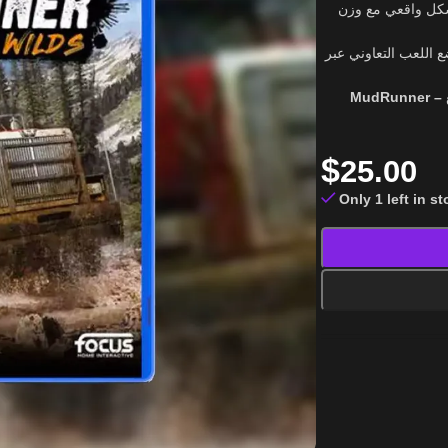
 بشكل واقعي مع وزن
 اللعب التعاوني عبر
MudRunner –
ع
$
25.00
Only 1 left in s