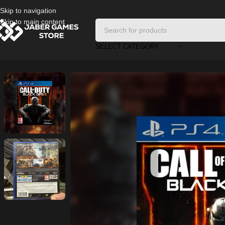
Skip to navigation
Skip to main content
SELECT CATEGORY
Home
/
Playstation Games And Accessories
/
Call of Duty: Black Ops II