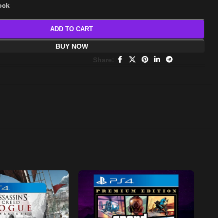
tock
ADD TO CART
BUY NOW
Share: