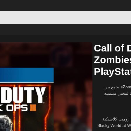
I – Zombies Chronicles Edition – PlayStation 4
Call of 
Zombies
PlaySta
<strong>Call of Duty: Black Ops III – إصدار Zombies Chronicles</strong> يجمع بين
تجربة اللعب الأساسية وحزمة Zombies
<li>🧟‍♂️ <strong>حزمة Zombies Chronicles:</strong> يكية
معاد تصميمها من الألعاب السابقة في السلسلة، بما في ذلك خرائط من World at War وBlack