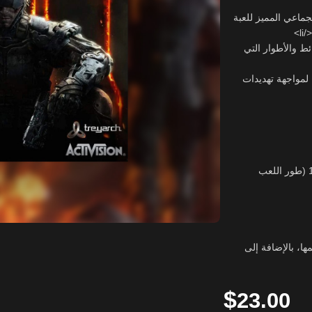
<li>🎮 <strong>اللعبة الأساسية:</
<li>🌐 <strong>ور اللعب الجماعي
<li>📖 <strong>طور القصة:<
<li>👥 <strong>عدد اللاعبين:</strong> 1-4 (طور القصة والتعاوني)، 2-18 (طور اللعب
<strong>إضافة إلى
$
23.00