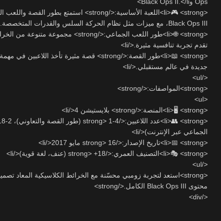
Ops وBlack Ops II.</li>
strong> استمتع بطور القصة واللعب الجماعي المميز للعبة
Black Ops III، مع ميزات مثل نظام الحركة السلس والقدرات المتخصصة.</li>
ط:</strong> مجموعة متنوعة من الخرائط والأطوار التي
تقدم تجربة تنافسية مثيرة.</li>
/strong> قصة مثيرة تأخذ اللاعبين في مهمة لمواجهة تهديدات
جديدة في عالم مستقبلي.</li>
</ul>
<strong>المواصفات:</strong>
<ul>
<li>🖥️ <strong>المنصة:</strong> بلايستيشن 4</li>
الجماعي عبر الإنترنت)</li>
<li>📅 <strong>تاريخ الإصدار:</strong> 16 مايو 2017</li>
<li>🎭 <strong>التصنيف العمري:</strong> +18 (عنف، لغة قوية)</li>
</ul>
استعد لتجربة زومبي محسّنة مع الخرائط الكلاسيكية المعاد تصميمها، بال
محتوى Black Ops III الكامل.</strong>
</div>