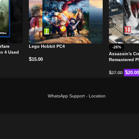
rfare
Lego Hobbit PC4
-26%
on 4 Used
Assassin’s C
$
15.00
Remastered P
$
$
20.00
27.00
WhatsApp Support
-
Location