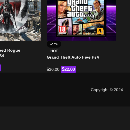
-27%
-2
reed Rogue
Det
HOT
S4
Grand Theft Auto Five Ps4
$
35
$
$
22.00
30.00
Copyright © 2024