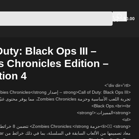
$
0.00
Duty: Black Ops III –
 Chronicles Edition –
tion 4
<div dir=”rtl”>
 Chronicles، مما يوفر محتوى غنيًا لمحبي سلسلة
Black Ops.<br><br>
<strong>المميزات:</strong>
<ul>
تتضمن 8 خرائط زومبي كلاس