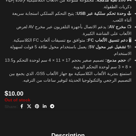
مجموعة متنوعة من الألعاب الكلاسيكية لإعادة إحياء
200 لعبة مدمجة:
🎮
ذكريات الطفولة.
يتيح التحكم السلكي استجابة سريعة
وحدة تحكم سلكية عبر USB:
🕹️
أثناء اللعب.
يدعم الاتصال بأجهزة التلفزيون عبر مخرج AV لعرض
مخرج AV:
📺
الألعاب على الشاشة الكبيرة.
متوافق مع تنسيقات ألعاب FC الكلاسيكية.
دعم تنسيق الألعاب FC:
🖥️
يعمل باستخدام محول طاقة 5 فولت لسهولة
تشغيل عبر محول 5V:
🔌
الاستخدام.
تصميم صغير بحجم 17 × 11 × 4 سم لوحدة التحكم و13.5
حجم مدمج:
📏
× 8 × 3 سم لوحدة التحكم اليدوية.
استمتع بتجربة الألعاب الكلاسيكية مع جهاز الألعاب GS5، الذي يجمع بين
التصميم الرجعي والتكنولوجيا الحديثة لتوفير ساعات من الترفيه.
$
10.00
Out of stock
Share:
Description