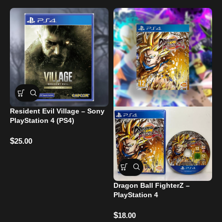
Resident Evil Village – Sony
G
PlayStation 4 (PS4)
P
$
$
25.00
Dragon Ball FighterZ –
PlayStation 4
$
18.00