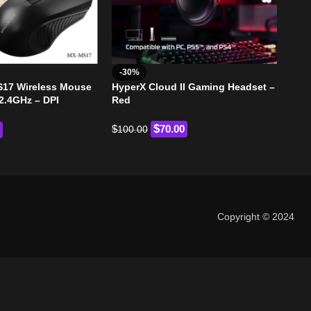
7-i
-30%
Read
17 Wireless Mouse
HyperX Cloud II Gaming Headset –
Car
 2.4GHz – DPI
Red
$
7.
 – Black​
$
$
70.00
100.00
Copyright © 2024