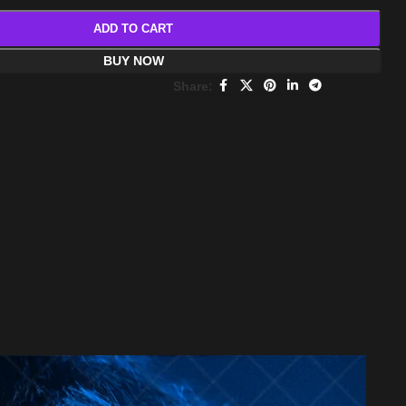
ADD TO CART
BUY NOW
Share: