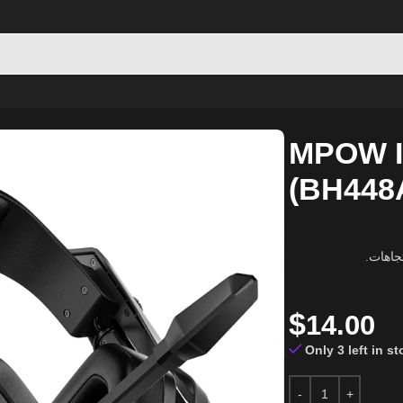
MPOW I
(BH448
$
14.00
Only 3 left in s