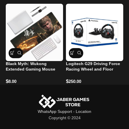
Black Myth: Wukong
Logitech G29 Driving Force
N
Extended Gaming Mouse
Racing Wheel and Floor
O
Pad
Pedals
$
$
$
8.00
250.00
WhatsApp Support
-
Location
Copyright © 2024