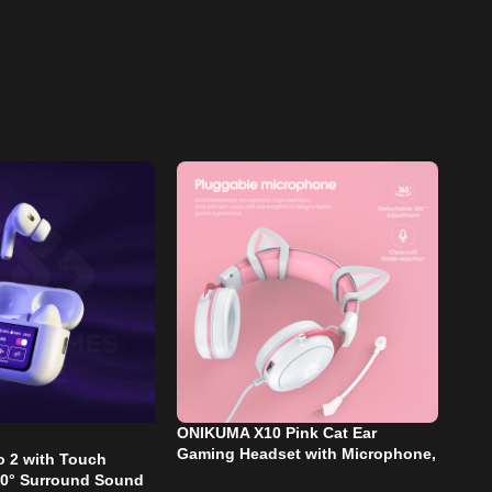
M10
ONIKUMA X10 Pink Cat Ear
Gaming Headset with Microphone,
o 2 with Touch
RGB Light, and Noise Cancelling
$
7.
60° Surround Sound