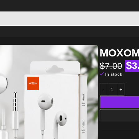
es
MOXOM 
$
$
3
7.00
In stock