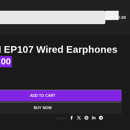
$
0.00
EP107 Wired Earphones
.00
ADD TO CART
BUY NOW
Share: