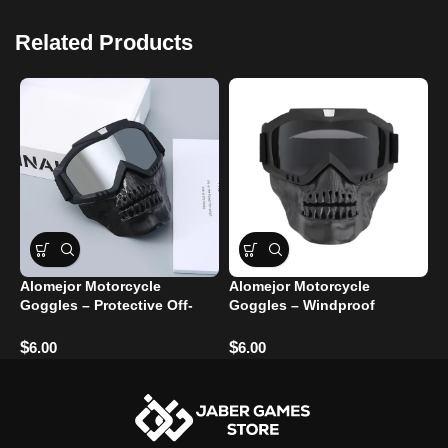
Related Products
Alomejor Motorcycle
Alomejor Motorcycle
I
Goggles – Protective Off-
Goggles – Windproof
M
Road Glasses
Glasses for Eye Protection
G
$
$
$
6.00
6.00