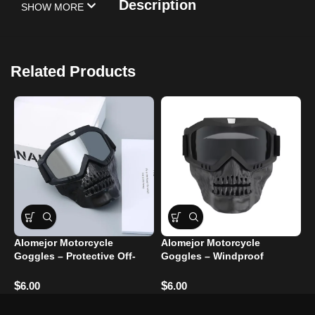
Description
SHOW MORE
Related Products
Alomejor Motorcycle
Alomejor Motorcycle
I
Goggles – Protective Off-
Goggles – Windproof
M
Road Glasses
Glasses for Eye Protection
G
$
$
$
6.00
6.00