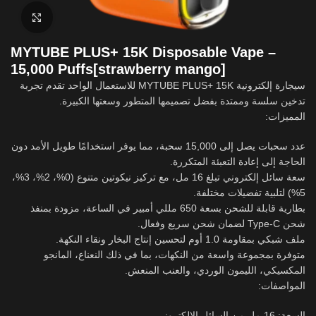
Click to enlarge
MYTUBE PLUS+ 15K Disposable Vape –
15,000 Puffs[strawberry mango]
سيجارة إلكترونية MYTUBE PLUS+ 15K للاستعمال الواحد تقدم تجربة
تدخين سلسة وممتدة بفضل تصميمها المتطور وسعتها الكبيرة.
المميزات:
عدد سحبات يصل إلى 15,000 سحبة، مما يوفر استخدامًا طويل الأمد دون
الحاجة إلى إعادة التعبئة المتكررة.
سعة سائل إلكتروني تبلغ 16 مل، مع تركيز نيكوتين متنوع (0%، 2%، 3%،
5%) لتلبية تفضيلات مختلفة.
بطارية قابلة للشحن بسعة 650 مللي أمبير في الساعة، مزودة بمنفذ
شحن Type-C لضمان شحن سريع وفعال.
ملف شبكي بمقاومة 1.0 أوم لتحسين إنتاج البخار ونقاء النكهة.
متوفرة بمجموعة واسعة من النكهات، بما في ذلك النعناع، المانجو
المكسيكي، الليمون الوردي، والعنب المنعش.
المواصفات:
السعة: 16 مل من السائل الإلكتروني.