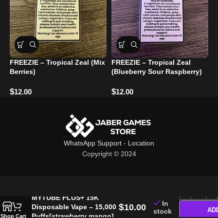
FREEZIE – Tropical Zeal (Mix
FREEZIE – Tropical Zeal
F
Berries)
(Blueberry Sour Raspberry)
(
$
$
$
12.00
12.00
WhatsApp Support
-
Location
Copyright © 2024
MYTUBE PLUS+ 15K
In
$
10.00
Disposable Vape – 15,000
AD
stock
Puffs[strawberry mango]
Shop
Cart