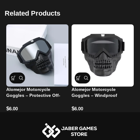
Related Products
Alomejor Motorcycle
Alomejor Motorcycle
I
Goggles – Protective Off-
Goggles – Windproof
M
Road Glasses
Glasses for Eye Protection
G
$
$
$
6.00
6.00