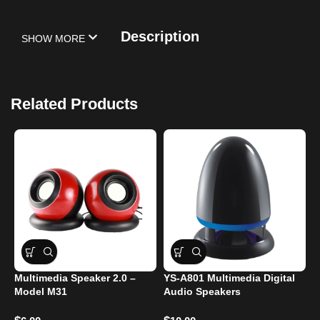
Description
SHOW MORE
Related Products
Multimedia Speaker 2.0 –
YS-A801 Multimedia Digital
Z
Model M31
Audio Speakers
M