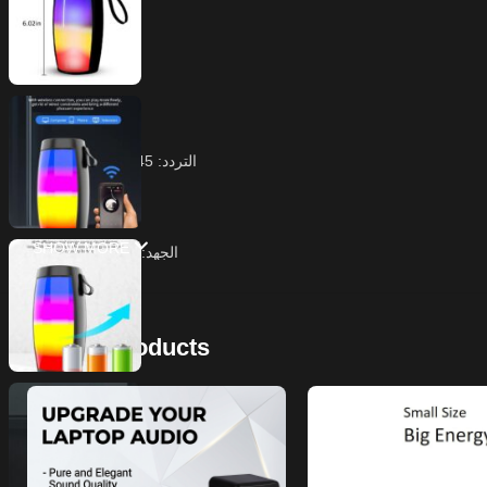
نشط
المواصفات:
انتاج الطاقة: 3 واط
التردد: 45 هرتز-18 کیلو هرتز
S/N: 50db
SHOW MORE
الجهد: تیار مستمر 5 فولت
قائمة التعبئة:
Related Products
1 * المتكلم 1 * كابل الشحن 1 * دليل التعليمات