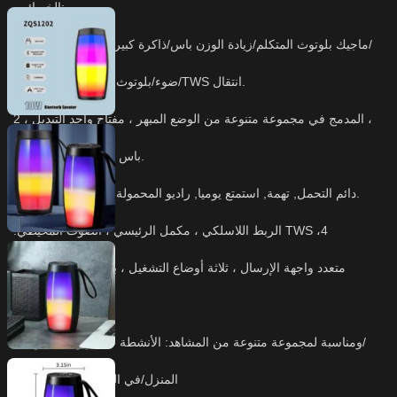
الخصائص:
1 ، ماجيك بلوتوث المتكلم/زيادة الوزن باس/ذاكرة كبيرة/دعم يو القرص/
رادیو FM/LED ضوء/بلوتوث لينك/TWS انتقال.
2 ، المدمج في مجموعة متنوعة من الوضع المبهر ، مفتاح واحد التبديل ،
باس ارتفاع ، صوت واضح.
3, دائم التحمل, تهمة, استمتع يوميا, راديو المحمولة, حر في الاستماع.
.الربط اللاسلكي ، مكمل الرئيسي ، الصوت المحيطي TWS ،4
5. متعدد واجهة الإرسال ، ثلاثة أوضاع التشغيل ، بلوتوث/تف بطاقة
يو القرص.
6 ، ومناسبة لمجموعة متنوعة من المشاهد: الأنشطة في الهواء الطلق/
المنزل/في الهواء الطلق لأداء جو