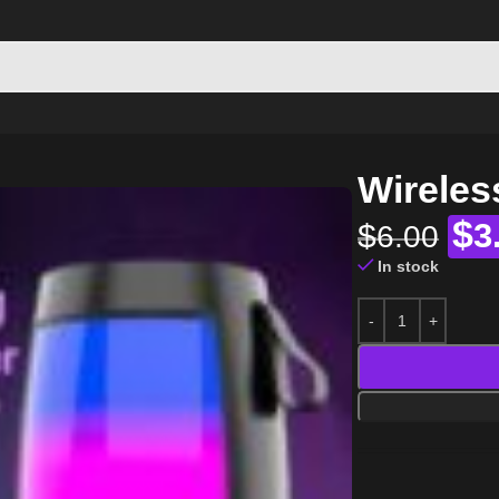
Wireles
$
$
3
6.00
In stock