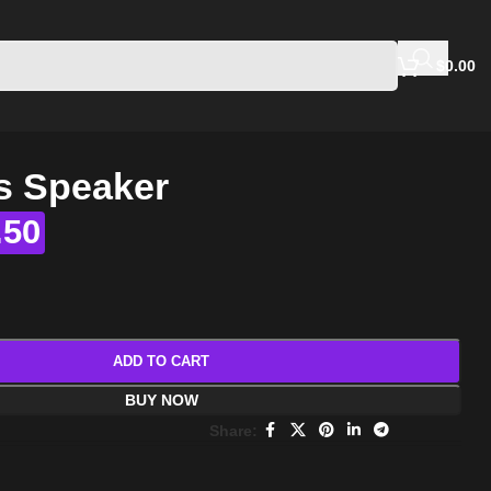
$
0.00
s Speaker
.50
ADD TO CART
BUY NOW
Share: