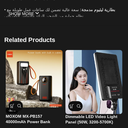
•
سعة عالية تضمن لك ساعات عمل طويلة مع
بطارية ليثيوم مدمجة:
SHOW MORE
نظام حماية من الشحن الزائد والتماس الكهربائي.
•
يبدأ الجهاز بالعمل فور انقطاع الكهرباء دون أن تشعر بأي
تشغيل تلقائي:
توقف في الخدمة.
Related Products
المواصفات التقنية:
•
الموديل:
BD-10800H
•
المداخل:
مدعم بمنفذ شحن حديث.
•
المؤشرات:
مؤشر LED ذكي يوضح حالة البطارية والتشغيل.
•
الراوتر، كاميرات المراقبة، أجهزة البصمة، إنارة LED
الاستخدامات:
الطارئة، وشحن الهواتف
X
-30%
MOXOM MX-PB157
Dimmable LED Video Light
$
40000mAh Power Bank
Panel (50W, 3200-5700K)