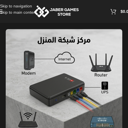
Skip to navigation
$
0.
Skip to main content
Home
/
Power Bank