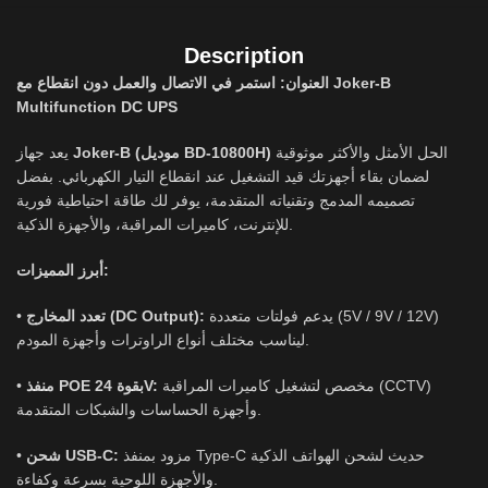
Description
العنوان: استمر في الاتصال والعمل دون انقطاع مع Joker-B
Multifunction DC UPS
الحل الأمثل والأكثر موثوقية
Joker-B (موديل BD-10800H)
يعد جهاز
لضمان بقاء أجهزتك قيد التشغيل عند انقطاع التيار الكهربائي. بفضل
تصميمه المدمج وتقنياته المتقدمة، يوفر لك طاقة احتياطية فورية
للإنترنت، كاميرات المراقبة، والأجهزة الذكية.
أبرز المميزات:
•
تعدد المخارج (DC Output):
يدعم فولتات متعددة (5V / 9V / 12V)
ليناسب مختلف أنواع الراوترات وأجهزة المودم.
•
منفذ POE بقوة 24V:
مخصص لتشغيل كاميرات المراقبة (CCTV)
وأجهزة الحساسات والشبكات المتقدمة.
•
شحن USB-C:
مزود بمنفذ Type-C حديث لشحن الهواتف الذكية
والأجهزة اللوحية بسرعة وكفاءة.