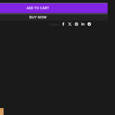
ADD TO CART
BUY NOW
Share: