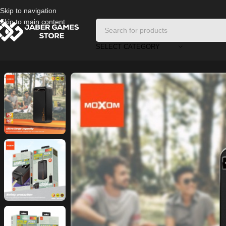
Skip to navigation
Skip to main content
SELECT CATEGORY
Home
/
Power Bank
/
MOXOM 40000mAh Power Bank PD20W (MX-PB1