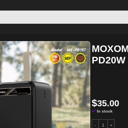
57)
MOXOM 
PD20W 
$
35.00
In stock