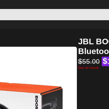
JBL BO
Bluetoo
$
$
55.00
Out of stock