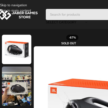
Skip to navigation
Skip to main content
SELECT CATEGORY
Home
/
Speaker
/
JBL BOOMBOX 4 Portable Bluetooth Speaker – Black
-67%
SOLD OUT