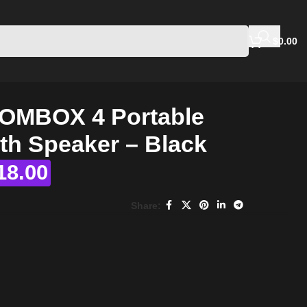
$
0.00
OMBOX 4 Portable
th Speaker – Black
18.00
Share: