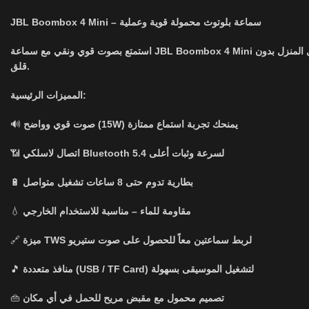
JBL Boombox 4 Mini – سماعة بلوتوث محمولة قوية وعملية
استمتع بصوت قوي ونقي مع سماعة JBL Boombox 4 Mini المصممة لتمنحك تجربة صوتية مميزة في أي مكان. بفضل تصميمها العصري والمقاوم للماء، يمكنك استخدامها في الرحلات، الشاطئ، أو حتى داخل المنزل بدون
قلق.
المميزات الرئيسية:
🔊
صوت قوي وواضح (15W) يمنحك تجربة استماع ممتازة
📶
اتصال لاسلكي Bluetooth 5.4 لسرعة وثبات أعلى
🔋
بطارية تدوم حتى 8 ساعات تشغيل متواصل
💧
مقاومة للماء – مناسبة للاستخدام الخارجي
🔗
ميزة TWS لربط سماعتين معاً للحصول على صوت ستيريو
🎵
منافذ متعددة (USB / TF Card) لتشغيل الموسيقى بسهولة
👜
تصميم محمول مع مقبض مريح للحمل في أي مكان