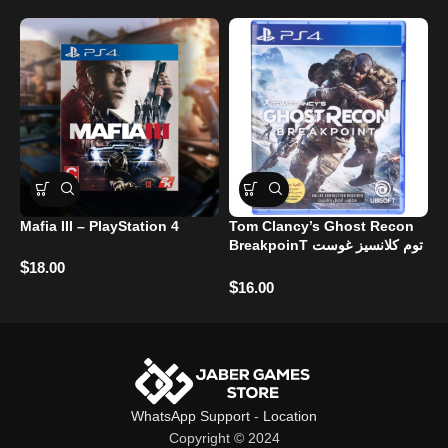
Adaptive Triggers لتجربة لعب أكثر تفاعلاً.
ميكروفون مدمج وسماعة رأس مدعومة.
بطارية قابلة لإعادة الشحن عبر USB-C.
تصميم مريح للاستخدام لساعات طويلة.
مثالية لعشاق Fortnite وجامعي الإصدارات الخاصة.
Mafia III – PlayStation 4
Tom Clancy’s Ghost Recon
L
BreakpoinT توم كلانسيز غوست
ريكون بريكبوينت
$
$
18.00
$
16.00
WhatsApp Support
-
Location
Copyright © 2024