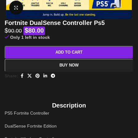
Click to enlarge
Fortnite DualSense Controller Ps5
$
$
80.00
90.00
Only 1 left in stock
ADD TO CART
BUY NOW
Share:
Description
PS5 Fortnite Controller
DualSense Fortnite Edition