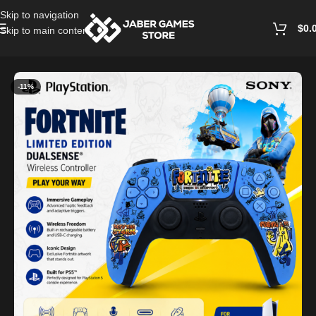
Skip to navigation
$
0.
Skip to main content
Home
/
Accessories
-11%