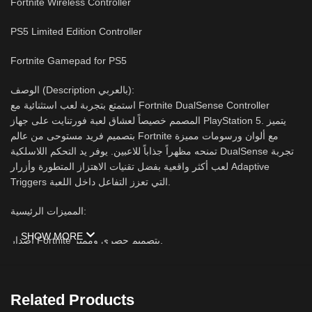
Fortnite Wireless Controller
PS5 Limited Edition Controller
Fortnite Gamepad for PS5
الوصف (Description بالعربي):
استمتع بتجربة لعب استثنائية مع Fortnite DualSense Controller
المصمم خصيصاً لعشاق لعبة فورتنايت على جهاز PlayStation 5. يتميز
بتصميم فريد مستوحى من عالم Fortnite مع ألوان ورسومات مميزة
تمنحه مظهراً جذاباً للاعبين. يوفر يد التحكم اللاسلكية DualSense تجربة
لعب أكثر واقعية بفضل تقنيات الاهتزاز المتطورة وأزرار Adaptive
Triggers التي تعزز التفاعل داخل اللعبة.
المميزات الرئيسية:
SHOW MORE
إصدار Fortnite بتصميم حصري ومميز.
يد تحكم لاسلكية أصلية متوافقة مع PS5.
Related Products
تقنية Haptic Feedback لاهتزازات واقعية.