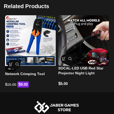
يدعم نقل البيانات بسرعة وثبات.
Related Products
موصلات RJ45 عالية الجودة.
متوافق مع أجهزة الشبكات المختلفة.
تصميم متين ومقاوم للاستخدام المتكرر.
توصيل مباشر Plug & Play دون إعدادات.
مناسب للمنازل، المكاتب وأجهزة الألعاب.
SOCAL-LED USB Red Star
-40%
P
Projector Night Light
Network Crimping Tool
S
$
5.00
$
$
9.00
15.00
$