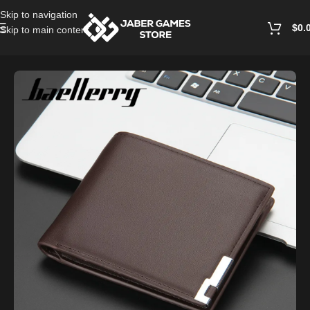
Skip to navigation
$
0.
Skip to main content
Home
/
Bags and Wallets