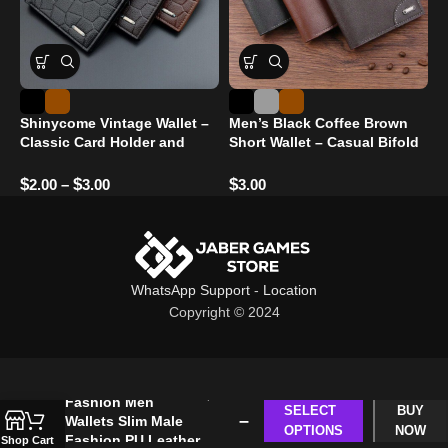
Shinycome Vintage Wallet –
Men’s Black Coffee Brown
L
Classic Card Holder and
Short Wallet – Casual Bifold
C
Cash Purse
Coin Purse with Large
Capacity & Multiple
$
$
$
$
2.00
–
3.00
3.00
WhatsApp Support
-
Location
Copyright © 2024
$
1.50
Fashion Men
SELECT
BUY
–
Wallets Slim Male
OPTIONS
NOW
Fashion PU Leather
Shop
Cart