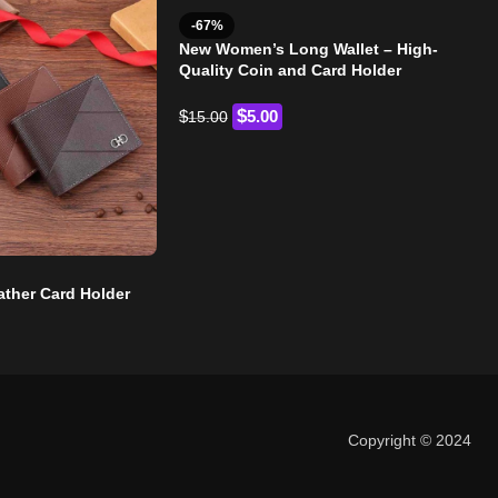
-67%
New Women’s Long Wallet – High-
Quality Coin and Card Holder
$
$
5.00
15.00
ather Card Holder
celi
$
13
Copyright © 2024