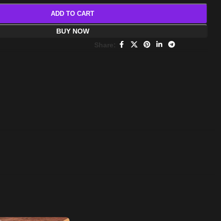
ADD TO CART
BUY NOW
Share: