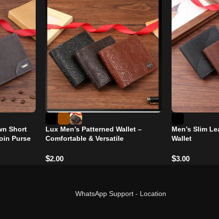
wn Short
Lux Men’s Patterned Wallet –
Men’s Slim Le
Coin Purse
Comfortable & Versatile
Wallet
ultiple
$
$
2.00
3.00
WhatsApp Support
-
Location