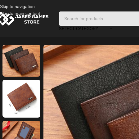
Skip to navigation
Skip to main content
SELECT CATEGORY
Home
/
Bags and Wallets
/
Mosey Men’s Faux Leather Wallet